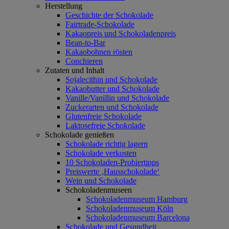
Herstellung
Geschichte der Schokolade
Fairtrade-Schokolade
Kakaopreis und Schokoladenpreis
Bean-to-Bar
Kakaobohnen rösten
Conchieren
Zutaten und Inhalt
Sojalecithin und Schokolade
Kakaobutter und Schokolade
Vanille/Vanillin und Schokolade
Zuckerarten und Schokolade
Glutenfreie Schokolade
Laktosefreie Schokolade
Schokolade genießen
Schokolade richtig lagern
Schokolade verkosten
10 Schokoladen-Probiertipps
Preiswerte ‚Hausschokolade‘
Wein und Schokolade
Schokoladenmuseen
Schokoladenmuseum Hamburg
Schokoladenmuseum Köln
Schokoladenmuseum Barcelona
Schokolade und Gesundheit