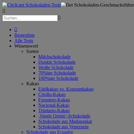



Bestenliste
Alle Tests
Wissenswert
Sorten
Milchschokolade
Dunkle Schokolade
Weiße Schokolade
70%ige Schokolade
100%ige Schokolade
Kakao
Edelkakao vs. Konsumkakao
Criollo-Kakao
Forastero-Kakao
Nacional-Kakao
Trinitario-Kakao
‚Single Origin‘-Schokolade
Schokolade aus Madagaskar
Schokolade aus Venezuela
Schokolade aus Ecuador