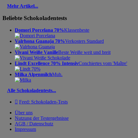
Mehr Artikel...
Beliebte Schokoladentests
Domori Porcelana 70%
Klassenbeste
Valrhona Guanaja 70%
Verkosters Standard
Vivani Weiße Vanille
Beste Weiße weit und breit
Lindt Excellence 70% Intensiv
Conchiertes vom 'Maître'
Milka Alpenmilch
Muh.
Alle Schokoladentests...

Feed: Schokoladen-Tests
Über uns
Nutzung der Testergebnisse
AGB / Datenschutz
Impressum